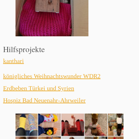
Hilfsprojekte
kanthari
königliches Weihnachtswunder WDR2
Erdbeben Türkei und Syrien
Hospiz Bad Neuenahr-Ahrweiler