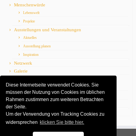
Menschenwürde
Lebenswelt
Projekte
Ausstellungen und Veranstaltungen
Aktuelles
Ausstellung planen
Inspiration
Netzwerk
Galerie
Medien
Diese Internetseite verwendet Cookies. Sie
Presse
müssen der Nutzung von Cookies im üblichen
Arbeitshilfen, Schönes und Praktisches
Rahmen zustimmen zum weiteren Betrachten
Kreatives
der Seite.
Vita
Um der Verwendung von Tracking Cookies zu
widersprechen
klicken Sie bitte hier.